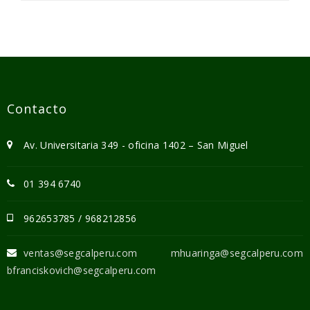
Contacto
Av. Universitaria 349 - oficina 1402 – San Miguel
01 394 6740
962653785 / 968212856
ventas@segcalperu.com mhuaringa@segcalperu.com
bfranciskovich@segcalperu.com