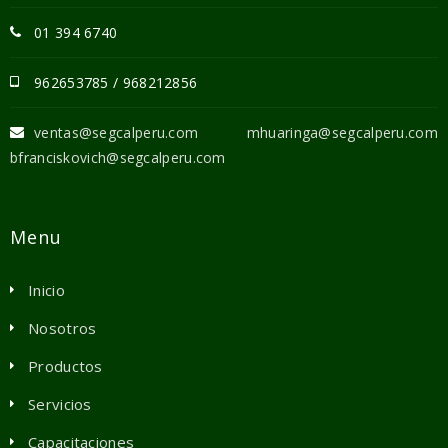
01 394 6740
962653785 / 968212856
ventas@segcalperu.com mhuaringa@segcalperu.com
bfranciskovich@segcalperu.com
Menu
Inicio
Nosotros
Productos
Servicios
Capacitaciones